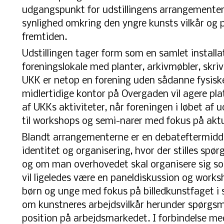
udgangspunkt for udstillingens arrangementer,
synlighed omkring den yngre kunsts vilkår og p
fremtiden.
Udstillingen tager form som en samlet installa
foreningslokale med planter, arkivmøbler, skri
UKK er netop en forening uden sådanne fysisk
midlertidige kontor på Overgaden vil agere pla
af UKKs aktiviteter, når foreningen i løbet af u
til workshops og semi-narer med fokus på aktu
Blandt arrangementerne er en debateftermid
identitet og organisering, hvor der stilles spør
og om man overhovedet skal organisere sig s
vil ligeledes være en paneldiskussion og work
børn og unge med fokus på billedkunstfaget i
om kunstneres arbejdsvilkår herunder spørgs
position på arbejdsmarkedet. I forbindelse m