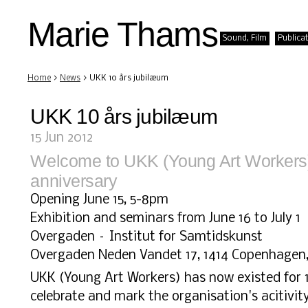
Marie Thams
Sound, Film
Publica
Home
>
News
> UKK 10 års jubilæum
UKK 10 års jubilæum
15 Jun 2012
Welcome to UKK (Young Art Workers)
anniversary
Opening June 15, 5-8pm
Exhibition and seminars from June 16 to July 1
Overgaden – Institut for Samtidskunst
Overgaden Neden Vandet 17, 1414 Copenhagen
UKK (Young Art Workers) has now existed for 1
celebrate and mark the organisation's acitivit